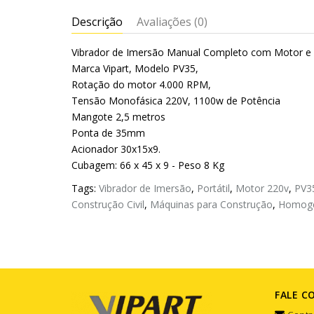
Descrição
Avaliações (0)
Vibrador de Imersão Manual Completo com Motor e
Marca Vipart, Modelo PV35,
Rotação do motor 4.000 RPM,
Tensão Monofásica 220V, 1100w de Potência
Mangote 2,5 metros
Ponta de 35mm
Acionador 30x15x9.
Cubagem: 66 x 45 x 9 - Peso 8 Kg
Tags:
Vibrador de Imersão
,
Portátil
,
Motor 220v
,
PV3
Construção Civil
,
Máquinas para Construção
,
Homoge
FALE C