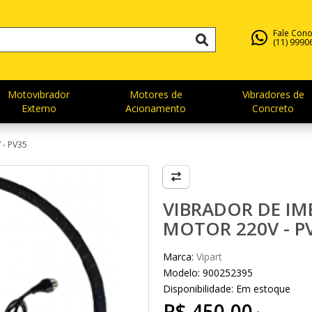
Fale Con
(11) 9990
Motovibrador
Motores de
Vibradores de
Externo
Acionamento
Concreto
- PV35
VIBRADOR DE IM
MOTOR 220V - P
Marca:
Vipart
Modelo: 900252395
Disponibilidade:
Em estoque
R$ 450,00