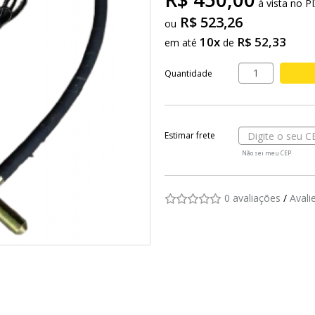
à vista no P
R$ 523,26
10x
R$ 52,33
em até
de
Quantidade
Não sei meu CEP
0 avaliações
/
Avali