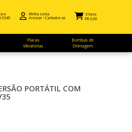
osco
Minha conta
0 Itens
6-5345
Acessar
/
Cadastre-se
R$ 0,00
Placas
Bombas de
Vibratórias
Drenagem
ERSÃO PORTÁTIL COM
V35