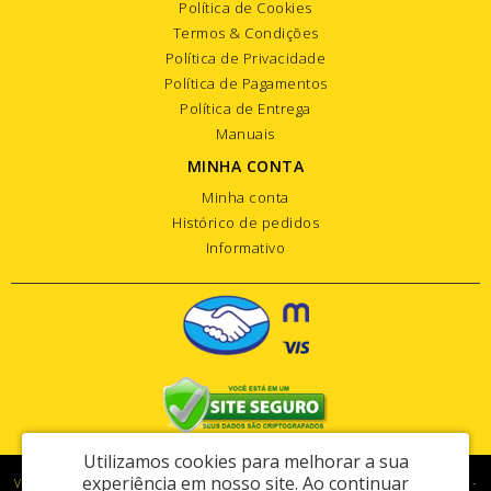
Política de Cookies
Termos & Condições
Política de Privacidade
Política de Pagamentos
Política de Entrega
Manuais
MINHA CONTA
Minha conta
Histórico de pedidos
Informativo
Utilizamos cookies para melhorar a sua
experiência em nosso site.
Ao continuar
Vipart Com. de Maq. e Equip. para Constr. Civil Ltda - CNPJ: 74.460.387/0001-03 -