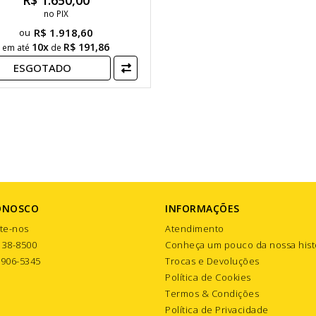
R$ 1.650,00
no PIX
R$ 1.918,60
10x
R$ 191,86
em até
de
ESGOTADO
ONOSCO
INFORMAÇÕES
te-nos
Atendimento
138-8500
Conheça um pouco da nossa hist
9906-5345
Trocas e Devoluções
Política de Cookies
Termos & Condições
Política de Privacidade