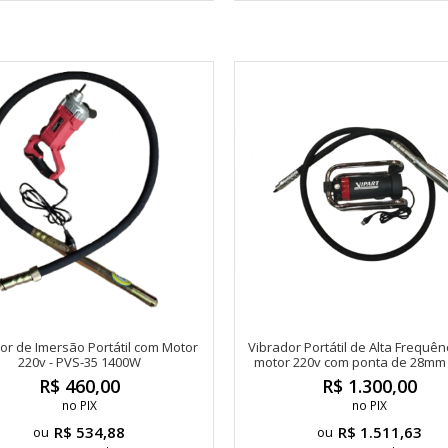
or de Imersão Portátil com Motor
Vibrador Portátil de Alta Frequên
220v - PVS-35 1400W
motor 220v com ponta de 28mm 
VIPART
R$ 460,00
R$ 1.300,00
no PIX
no PIX
R$ 534,88
R$ 1.511,63