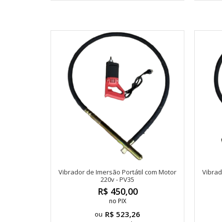
Vibrador de Imersão Portátil com Motor
Vibrad
220v - PV35
R$ 450,00
no PIX
R$ 523,26