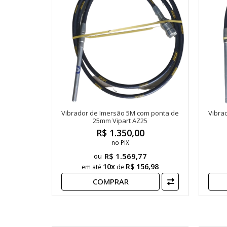
Vibrador de Imersão 5M com ponta de
Vibra
25mm Vipart AZ25
R$ 1.350,00
no PIX
R$ 1.569,77
10x
R$ 156,98
em até
de
COMPRAR