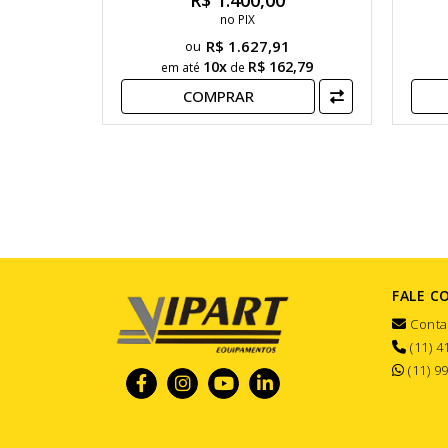
R$ 1.400,00
no PIX
R$ 1.627,91
10x
R$ 162,79
em até
de
COMPRAR
FALE C
Conta
(11) 4
(11) 9