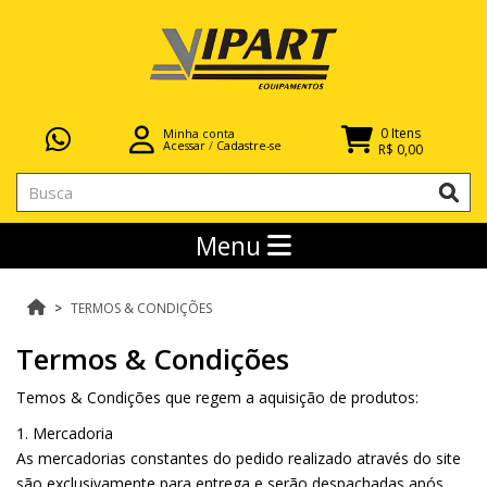
0 Itens
Minha conta
Acessar
/
Cadastre-se
R$ 0,00
Menu
TERMOS & CONDIÇÕES
Termos & Condições
Temos & Condições que regem a aquisição de produtos:
1. Mercadoria
As mercadorias constantes do pedido realizado através do site
são exclusivamente para entrega e serão despachadas após