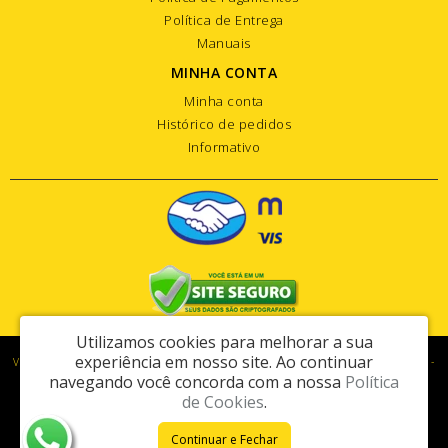
Política de Entrega
Manuais
MINHA CONTA
Minha conta
Histórico de pedidos
Informativo
Utilizamos cookies para melhorar a sua
experiência em nosso site.
Ao continuar
Vipart Com. de Maq. e Equip. para Constr. Civil Ltda - CNPJ: 74.460.387/0001-03 -
navegando você concorda com a nossa
Política
I.E.: 278.286.864.114
de Cookies
.
Rua Martiniano Lemos Leite, 249 - Vila Jovina - Cotia / SP - CEP: 06705-110
Continuar e Fechar
Vipart © 2026