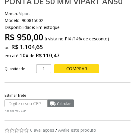
PONTA DE 50 MM VIPART AN50
Marca:
Vipart
Modelo: 900815002
Disponibilidade:
Em estoque
R$ 950,00
à vista no PIX (14% de desconto)
R$ 1.104,65
10x
R$ 110,47
em até
de
COMPRAR
Quantidade
Não sei meu CEP
0 avaliações
/
Avalie este produto