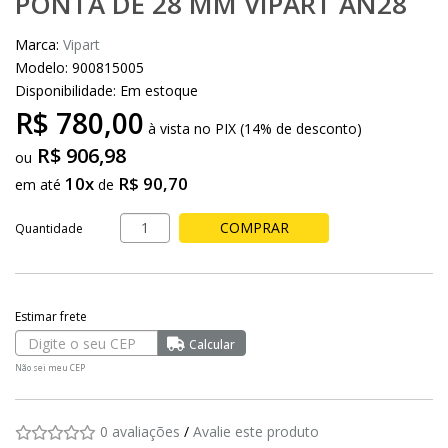
PONTA DE 28 MM VIPART AN28
Marca:
Vipart
Modelo: 900815005
Disponibilidade:
Em estoque
R$ 780,00
à vista no PIX (14% de desconto)
R$ 906,98
10x
R$ 90,70
em até
de
COMPRAR
Quantidade
Não sei meu CEP
0 avaliações
/
Avalie este produto