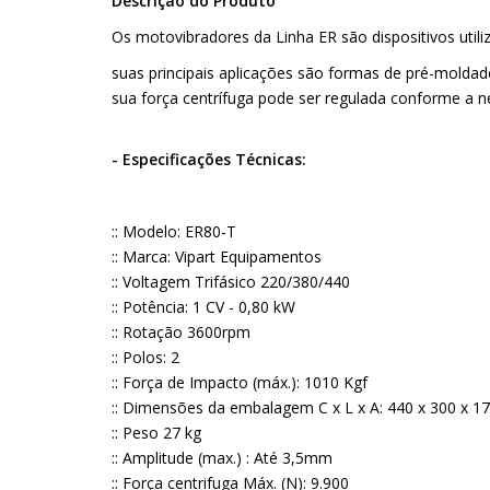
Descrição do Produto
Os motovibradores da Linha ER são dispositivos utiliz
suas principais aplicações são formas de pré-moldad
sua força centrífuga pode ser regulada conforme a 
- Especificações Técnicas:
:: Modelo: ER80-T
:: Marca: Vipart Equipamentos
:: Voltagem Trifásico 220/380/440
:: Potência: 1 CV - 0,80 kW
:: Rotação 3600rpm
:: Polos: 2
:: Força de Impacto (máx.): 1010 Kgf
:: Dimensões da embalagem C x L x A: 440 x 300 x 
:: Peso 27 kg
:: Amplitude (max.) : Até 3,5mm
:: Força centrifuga Máx. (N): 9.900