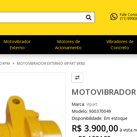
Fale Con
(11) 9990
Motovibrador
Motores de
Vibradores de
Externo
Acionamento
Concreto
0 RPM
MOTOVIBRADOR EXTERNO VIPART ER80
MOTOVIBRADOR 
Marca:
Vipart
Modelo: 900370049
Disponibilidade:
Em estoque
R$ 3.900,00
à vista 