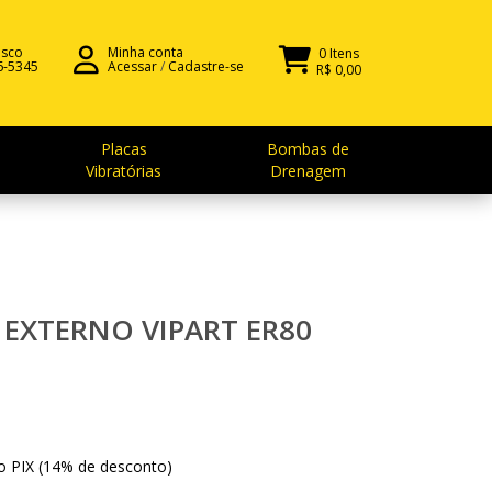
osco
Minha conta
0 Itens
6-5345
Acessar
/
Cadastre-se
R$ 0,00
Placas
Bombas de
Vibratórias
Drenagem
EXTERNO VIPART ER80
no PIX (14% de desconto)