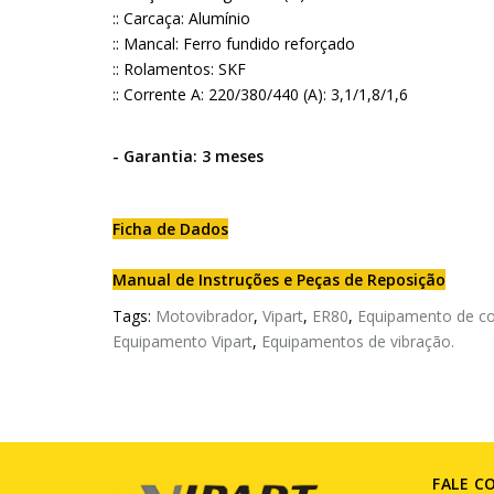
:: Carcaça: Alumínio
:: Mancal: Ferro fundido reforçado
:: Rolamentos: SKF
:: Corrente A: 220/380/440 (A): 3,1/1,8/1,6
- Garantia: 3 meses
Ficha de Dados
Manual de Instruções e Peças de Reposição
Tags:
Motovibrador
,
Vipart
,
ER80
,
Equipamento de c
Equipamento Vipart
,
Equipamentos de vibração.
FALE C