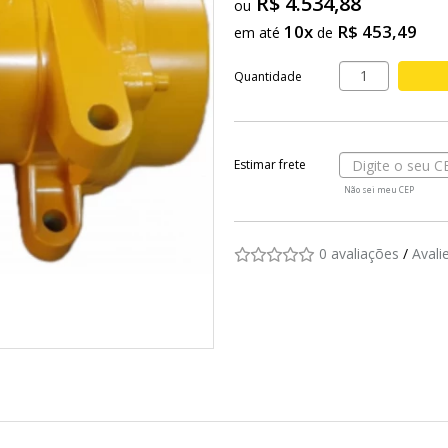
R$ 4.534,88
10x
R$ 453,49
em até
de
Quantidade
Não sei meu CEP
0 avaliações
/
Avali