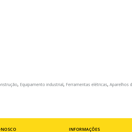
onstrução
,
Equipamento industrial
,
Ferramentas elétricas
,
Aparelhos 
ONOSCO
INFORMAÇÕES