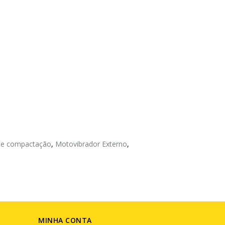
de compactação
,
Motovibrador Externo
,
MINHA CONTA