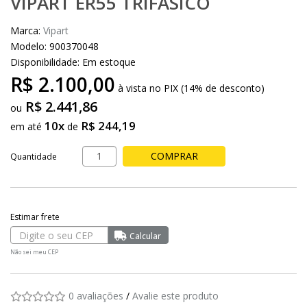
VIPART ER55 TRIFÁSICO
Marca:
Vipart
Modelo: 900370048
Disponibilidade:
Em estoque
R$ 2.100,00
à vista no PIX (14% de desconto)
R$ 2.441,86
10x
R$ 244,19
em até
de
COMPRAR
Quantidade
Não sei meu CEP
0 avaliações
/
Avalie este produto