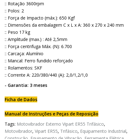
:: Rotação 3600rpm
:: Polos: 2
:: Força de Impacto (máx.): 650 Kgf
:: Dimensões da embalagem C x L x A: 360 x 270 x 240 mm
:: Peso 17 kg
:: Amplitude (max.) : Até 2,5mm
:: Força centrifuga Máx. (N): 6.700
:: Carcaça: Alumínio
:: Mancal: Ferro fundido reforçado
:: Rolamentos: SKF
:: Corrente A: 220/380/440 (A): 2,0/1,2/1,0
- Garantia: 3 meses
Ficha de Dados
Manual de Instruções e Peças de Reposição
Tags:
Motovibrador Externo Vipart ER55 Trifásico
,
Motovibrador
,
Vipart ER55
,
Trifásico
,
Equipamento Industrial
,
Construção
,
Equipamento de Vibração
,
Ferramenta Elétrica
,