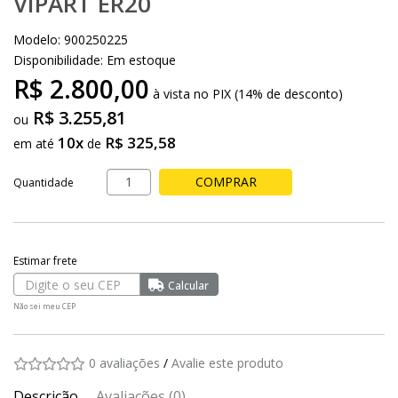
VIPART ER20
Modelo: 900250225
Disponibilidade:
Em estoque
R$ 2.800,00
à vista no PIX (14% de desconto)
R$ 3.255,81
10x
R$ 325,58
em até
de
COMPRAR
Quantidade
Não sei meu CEP
0 avaliações
/
Avalie este produto
Descrição
Avaliações (0)