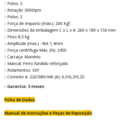
:: Polos: 2
:: Rotação 3600rpm
:: Polos: 2
:: Força de Impacto (máx.): 200 Kgf
:: Dimensões da embalagem C x L x A: 260 x 180 x 150 mm
:: Peso 8,5 kg
:: Amplitude (max.) : Até 1,4mm
:: Força centrifuga Máx. (N): 2450
:: Carcaça: Alumínio
:: Mancal: Ferro fundido reforçado
:: Rolamentos: SKF
:: Corrente A: 220/380/440 (A): 0,5/0,3/0,25
- Garantia: 3 meses
Ficha de Dados
Manual de Instruções e Peças de Reposição