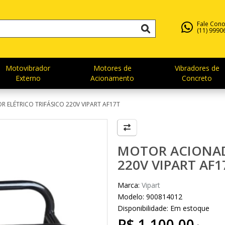
Fale Con
(11) 9990
Motovibrador
Motores de
Vibradores de
Externo
Acionamento
Concreto
ELÉTRICO TRIFÁSICO 220V VIPART AF17T
MOTOR ACIONAD
220V VIPART AF1
Marca:
Vipart
Modelo: 900814012
Disponibilidade:
Em estoque
R$ 1.100,00