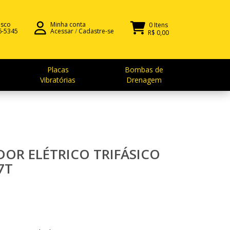
osco
Minha conta
0 Itens
6-5345
Acessar
/
Cadastre-se
R$ 0,00
Placas
Bombas de
Vibratórias
Drenagem
OR ELÉTRICO TRIFÁSICO
7T