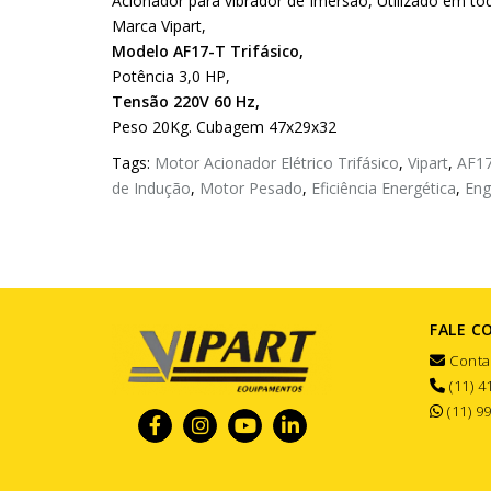
Acionador para vibrador de Imersão, Utilizado em 
Marca Vipart,
Modelo AF17-T Trifásico,
Potência 3,0 HP,
Tensão 220V 60 Hz,
Peso 20Kg. Cubagem 47x29x32
Tags:
Motor Acionador Elétrico Trifásico
,
Vipart
,
AF1
de Indução
,
Motor Pesado
,
Eficiência Energética
,
Eng
FALE C
Conta
(11) 4
(11) 9