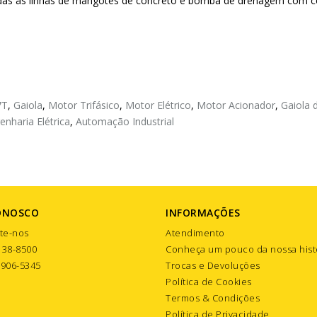
todas as linhas de mangotes de concreto e bomba de drenagem com c
7T
,
Gaiola
,
Motor Trifásico
,
Motor Elétrico
,
Motor Acionador
,
Gaiola 
enharia Elétrica
,
Automação Industrial
ONOSCO
INFORMAÇÕES
te-nos
Atendimento
138-8500
Conheça um pouco da nossa hist
9906-5345
Trocas e Devoluções
Política de Cookies
Termos & Condições
Política de Privacidade