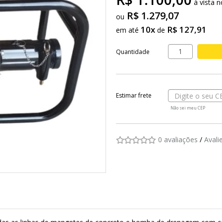
à vista 
R$ 1.279,07
10x
R$ 127,91
em até
de
Quantidade
Não sei meu CEP
0 avaliações
/
Avali