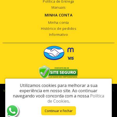
Política de Entrega
Manuais
MINHA CONTA
Minha conta
Histórico de pedidos
Informativo
Utilizamos cookies para melhorar a sua
experiência em nosso site.
Ao continuar
Vipart Com. de Maq. e Equip. para Constr. Civil Ltda - CNPJ: 74.460.387/0001-03 -
navegando você concorda com a nossa
Política
I.E.: 278.286.864.114
de Cookies
.
Rua Martiniano Lemos Leite, 249 - Vila Jovina - Cotia / SP - CEP: 06705-110
Continuar e Fechar
Vipart © 2026