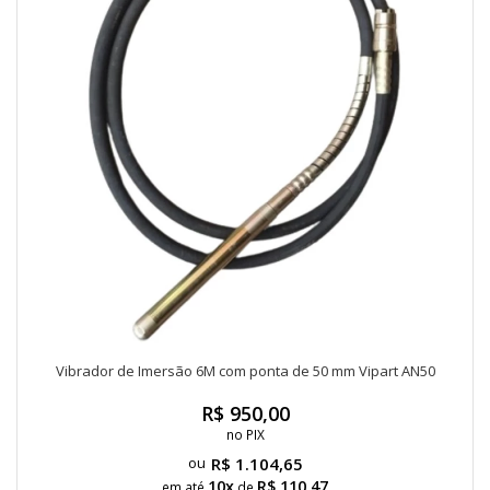
Vibrador de Imersão 6M com ponta de 50 mm Vipart AN50
R$ 950,00
no PIX
R$ 1.104,65
10x
R$ 110,47
em até
de