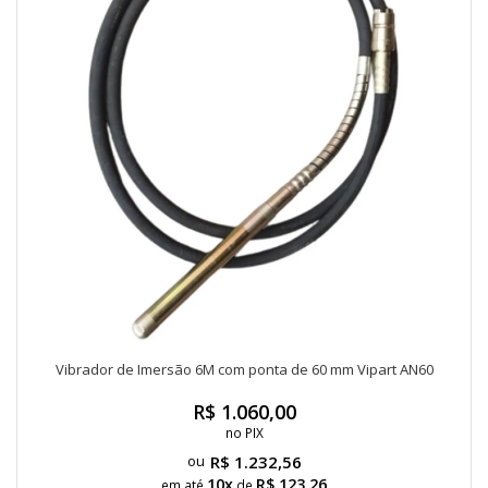
Vibrador de Imersão 6M com ponta de 60 mm Vipart AN60
R$ 1.060,00
no PIX
R$ 1.232,56
10x
R$ 123,26
em até
de